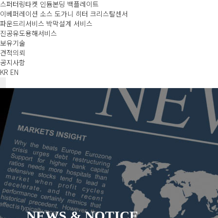
스퍼터링타켓 인듐본딩 백플레이트
이베퍼레이션 소스 도가니 히터 크리스탈센서
파운드리서비스 박막설계 서비스
진공유도용해서비스
보유기술
견적의뢰
공지사항
KR
EN
NEWS & NOTICE